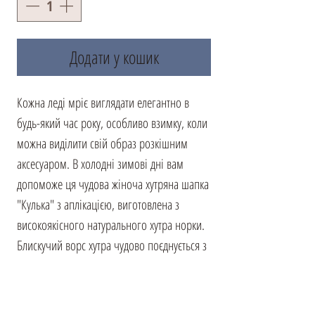
Додати у кошик
Кожна леді мріє виглядати елегантно в
будь-який час року, особливо взимку, коли
можна виділити свій образ розкішним
аксесуаром. В холодні зимові дні вам
допоможе ця чудова жіноча хутряна шапка
"Кулька" з аплікацією, виготовлена з
високоякісного натурального хутра норки.
Блискучий ворс хутра чудово поєднується з
зимовою тематикою, надаючи вашому
образу неповторний шарм. Ця шапка не
лише робить вас стильною, але і