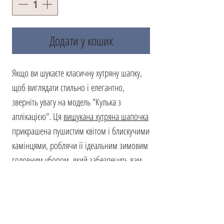
Додати у кошик
Якщо ви шукаєте класичну хутряну шапку,
щоб виглядати стильно і елегантно,
зверніть увагу на модель "Кулька з
аплікацією". Ця
вишукана хутряна шапочка
прикрашена пушистим квітом і блискучими
камінцями, роблячи її ідеальним зимовим
головним убором, який забезпечить вам
комфорт навіть в найхолодніші дні.
Чудовий пастельний відтінок хутра надає
цій шапці неповторний шарм, нагадуючи
про молочний шоколад. У цій шапці ви