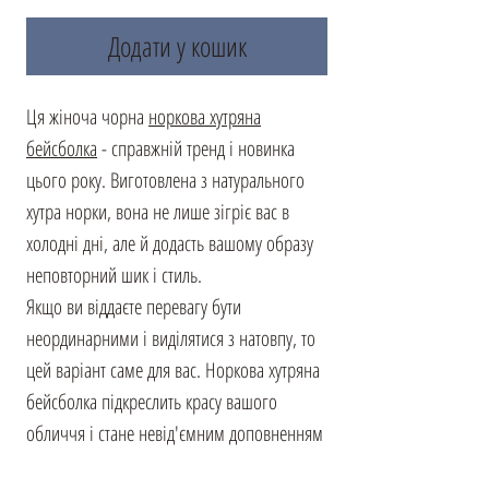
Додати у кошик
Ця жіноча чорна
норкова хутряна
бейсболка
- справжній тренд і новинка
цього року. Виготовлена з натурального
хутра норки, вона не лише зігріє вас в
холодні дні, але й додасть вашому образу
неповторний шик і стиль.
Якщо ви віддаєте перевагу бути
неординарними і виділятися з натовпу, то
цей варіант саме для вас. Норкова хутряна
бейсболка підкреслить красу вашого
обличчя і стане невід'ємним доповненням
до вашого образу. Завдяки різноманіттю