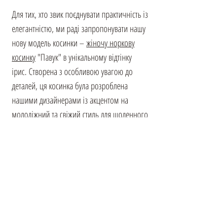
Для тих, хто звик поєднувати практичність із
елегантністю, ми раді запропонувати нашу
нову модель косинки –
жіночу норкову
косинку
"Павук" в унікальному відтінку
ірис. Створена з особливою увагою до
деталей, ця косинка була розроблена
нашими дизайнерами із акцентом на
молодіжний та свіжий стиль для щоденного
використання. М'яка та тепла, вона
забезпечує ідеальне прилягання до голови,
гарантуючи комфорт та захист від зимових
вітрів. Завдяки високоякісному хутру норки
у шикарному відтінку ірис, ви будете
виглядати яскраво та помітно,
підкреслюючи свою унікальність та