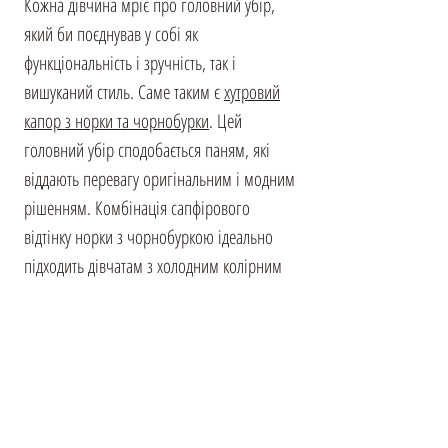
Кожна дівчина мріє про головний убір,
який би поєднував у собі як
функціональність і зручність, так і
вишуканий стиль. Саме таким є
хутровий
капор з норки та чорнобурки
. Цей
головний убір сподобається паням, які
віддають перевагу оригінальним і модним
рішенням. Комбінація сапфірового
відтінку норки з чорнобуркою ідеально
підходить дівчатам з холодним колірним
типом зовнішності. Трикотажна основа
середньої щільності чудово доповнює
м'яке хутро, забезпечуючи комфорт і
затишок у холодні дні. Шарф, що входить
до складу капора, можна стильно зав'язати
навколо шиї, захищаючи від пронизливого