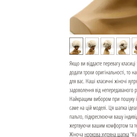
Якщо ви віддаєте перевагу класиці
додати трохи оригінальності, то 
для вас. Наші класичні жіночі хут
задоволення від непередаваного р
Найкращим вибором при пошуку ід
саме на цій моделі. Ця шапка іде
пальто, підкреслюючи вашу індивід
жертвуючи вашим комфортом та т
Жіноча
норкова хутряна шапка
"Ку