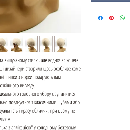
 та вишуканому стилю, але водночас хочете
наші дизайнери створили щось особливе саме
ряні шапки з норки подарують вам
озкішного вигляду.
еального головного убору є зупинитися
ально поєднується з класичними шубами або
уальність і красу обличчя, при цьому не
еплом.
лька з аплікацією" у холодному бежевому