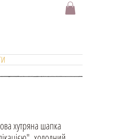
ТИ
ова хутряна шапка
лікацією", холодний