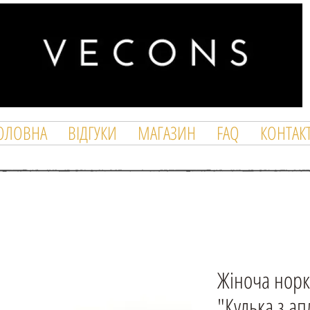
ОЛОВНА
ВІДГУКИ
МАГАЗИН
FAQ
КОНТАК
Жіноча норк
"Кулька з ап