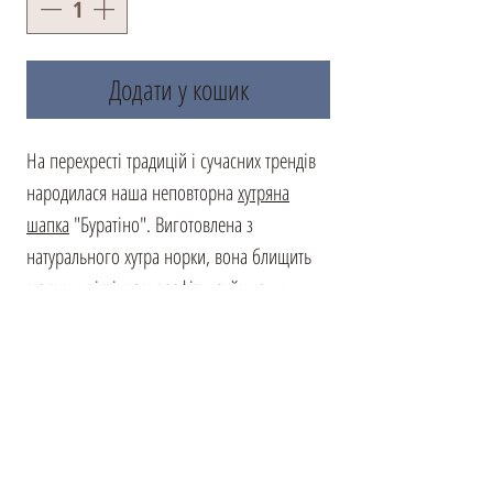
Додати у кошик
На перехресті традицій і сучасних трендів
народилася наша неповторна
хутряна
шапка
"Буратіно". Виготовлена з
натурального хутра норки, вона блищить
модним відтінком графіту, руйнуючи
стереотипи про класичні кольори хутрових
виробів. Погодьтеся, вибір головного
убору – це не тільки питання тепла, а й
стилю. Виходячи з цього, ми стверджуємо,
що колір головного убору має
гармоніювати не тільки з верхнім одязем,