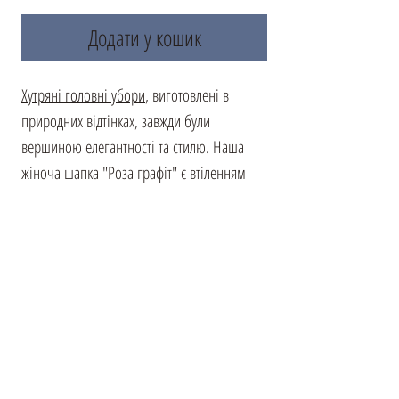
Додати у кошик
Хутряні головні убори
, виготовлені в
природних відтінках, завжди були
вершиною елегантності та стилю. Наша
жіноча шапка "Роза графіт" є втіленням
такої традиції, але з сучасним акцентом.
Створена з натурального хутра норки, вона
має надзвичайну м'якість і неповторний
комфорт при носінні. Цей головний убір
не лише зігріє в холодні дні, але й стане
справжньою прикрасою вашого зимового
гардеробу, додаючи вишуканий акцент до
вашого образу. Відкрийте для себе