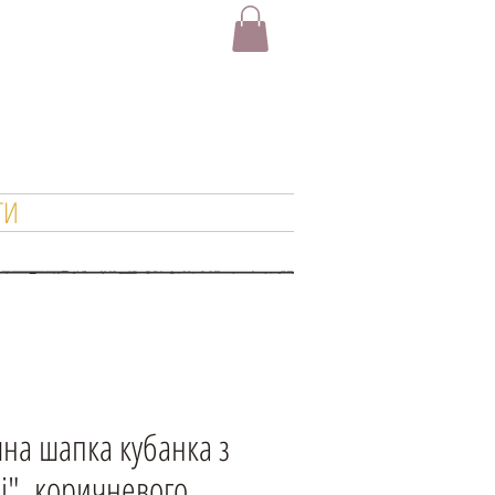
ТИ
яна шапка кубанка з
і", коричневого