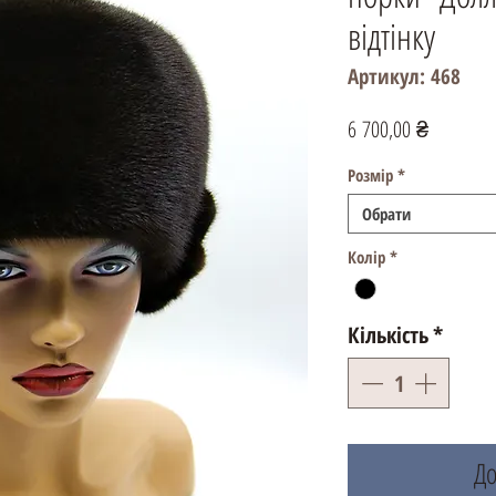
відтінку
Артикул: 468
Ціна
6 700,00 ₴
Розмір
*
Обрати
Колір
*
Кількість
*
До