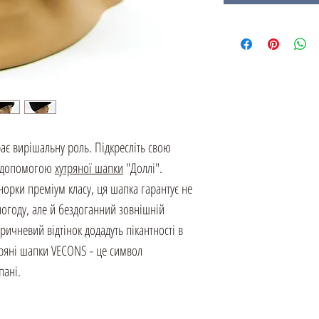
рає вирішальну роль. Підкресліть свою
за допомогою
хутряної шапки
"Доллі".
норки преміум класу, ця шапка гарантує не
погоду, але й бездоганний зовнішній
ричневий відтінок додадуть пікантності в
ряні шапки VECONS - це символ
пані.