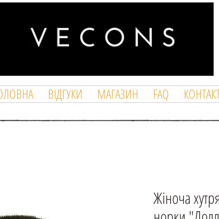
ОЛОВНА
ВІДГУКИ
МАГАЗИН
FAQ
КОНТАК
Жіноча хутр
норки "Долл