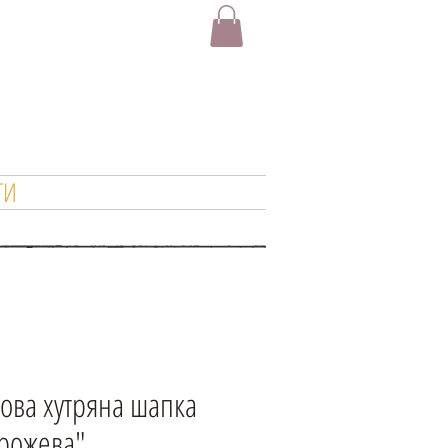
ТИ
ова хутряна шапка
-рожева"