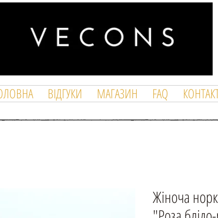
ОЛОВНА
ВІДГУКИ
МАГАЗИН
FAQ
КОНТАК
Жіноча норк
"Роза блідо