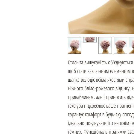
Стиль та вишуканість об'єднуються
щоб стати заключним елементом ва
шапка володіє всіма якостями спр
ніжного блідо-рожевого відтінку,
привабливим, але і приносить відч
текстура підкреслює ваше прагненн
гарантує комфорт в будь-яку погод
ідеально поєднувати її з верхнім о
темних. Функціональні затяжки зза