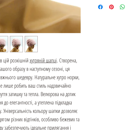
 в цій розкішній
хутряній шапці
. Створена,
шого образу в наступному сезоні, ця
авжнього шедевру. Натуральне хутро норки,
 не лише робить ваш стиль надзвичайно
уття затишку та тепла. Велюрова на дотик
я до елегантності, а утеплена підкладка
у. Універсальність кольору шапки дозволяє
дягом різних відтінків, особливо бежевих та
ду забезпечують ідеальне прилягання і