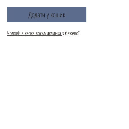
Додати у кошик
Чоловіча кепка восьмиклинка
з бежевої
вовни, виконана в класичному стилі
хуліганки з візерунком 'ялинка'. Цей
стильний аксесуар підходить для будь-якої
пори року та стане чудовим доповненням
як до повсякденного, так і до елегантного
образу. Натуральна вовна забезпечує
відмінне збереження тепла, а продуманий
крій та м'яка підкладка гарантують
комфортне носіння протягом усього дня.