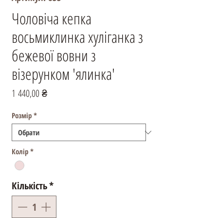
Чоловіча кепка
восьмиклинка хуліганка з
бежевої вовни з
візерунком 'ялинка'
Ціна
1 440,00 ₴
Розмір
*
Колір
*
Кількість
*