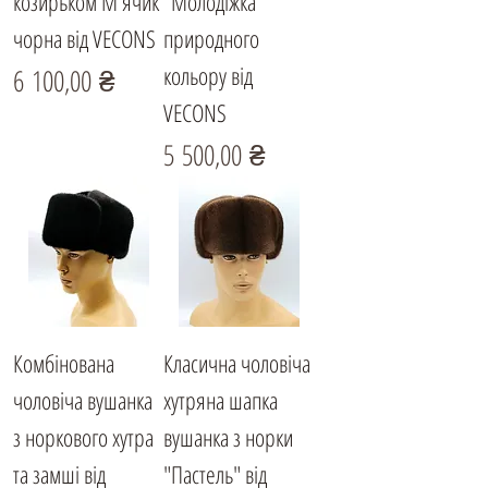
козирьком М'ячик
"Молодіжка"
чорна від VECONS
природного
кольору від
Ціна
6 100,00 ₴
VECONS
Ціна
5 500,00 ₴
Комбінована
Класична чоловіча
чоловіча вушанка
хутряна шапка
з норкового хутра
вушанка з норки
та замші від
"Пастель" від