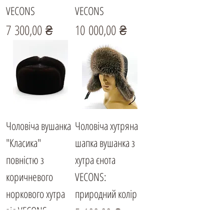
VECONS
VECONS
Ціна
Ціна
7 300,00 ₴
10 000,00 ₴
Чоловіча вушанка
Чоловіча хутряна
"Класика"
шапка вушанка з
повністю з
хутра єнота
коричневого
VECONS:
норкового хутра
природний колір
від VECONS
Ціна
5 100,00 ₴