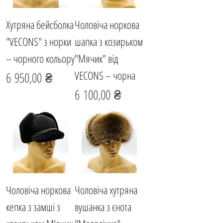
Хутряна бейсболка
Чоловіча норкова
"VECONS" з норки
шапка з козирьком
– чорного кольору
"Мячик" від
VECONS – чорна
Ціна
6 950,00 ₴
Ціна
6 100,00 ₴
Чоловіча норкова
Чоловіча хутряна
кепка з замші з
вушанка з єнота